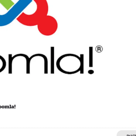
oomla!
SHAR