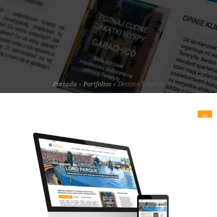
Portada
»
Portfolios
»
Destino Tenerife